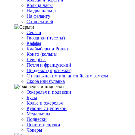
Кольца-часы
На два пальца
На фалангу
С проекцией
Серьги
Гвоздики (пусеты)
Каффы
Клаймберы и Ролло
Конго (кольца)
Левербек
Петля и французский
Продёвки (протяжки)
С итальянским или английским замком
Скоба или булавка
Ожерелья и подвески
Бусы
Колье и ожерелья
Кулоны с цепочкой
Медальоны
Подвески
Цепи и цепочки
Чокеры