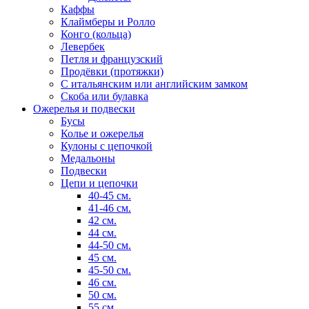
Каффы
Клаймберы и Ролло
Конго (кольца)
Левербек
Петля и французский
Продёвки (протяжки)
С итальянским или английским замком
Скоба или булавка
Ожерелья и подвески
Бусы
Колье и ожерелья
Кулоны с цепочкой
Медальоны
Подвески
Цепи и цепочки
40-45 см.
41-46 см.
42 см.
44 см.
44-50 см.
45 см.
45-50 см.
46 см.
50 см.
55 см.