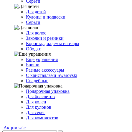
Серьги
Для детей
Кулоны и подвески
Серьги
Для волос
Заколки и резинки
Короны, диадемы и тиары
Ободки
Ещё украшения
Броши
Разные аксессуары
С кристаллами Swarovski
Свадебные
Подарочная упаковка
Для браслетов
Для колец
Для кулонов
Для серёг
Для комплектов
Акции
sale