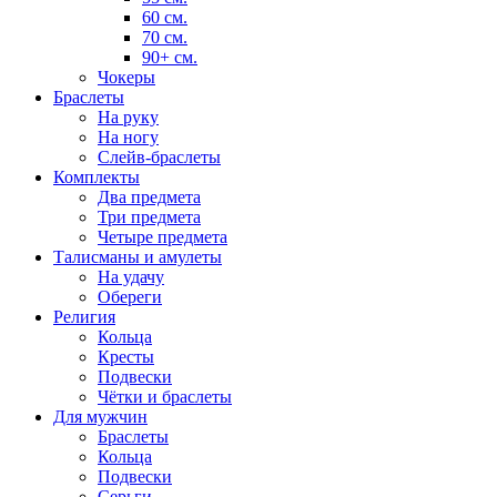
60 см.
70 см.
90+ см.
Чокеры
Браслеты
На руку
На ногу
Слейв-браслеты
Комплекты
Два предмета
Три предмета
Четыре предмета
Талисманы и амулеты
На удачу
Обереги
Религия
Кольца
Кресты
Подвески
Чётки и браслеты
Для мужчин
Браслеты
Кольца
Подвески
Серьги