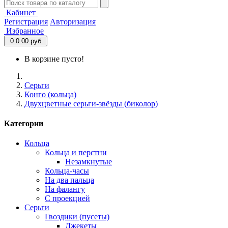
Кабинет
Регистрация
Авторизация
Избранное
0
0.00 руб.
В корзине пусто!
Серьги
Конго (кольца)
Двухцветные серьги-звёзды (биколор)
Категории
Кольца
Кольца и перстни
Незамкнутые
Кольца-часы
На два пальца
На фалангу
С проекцией
Серьги
Гвоздики (пусеты)
Джекеты