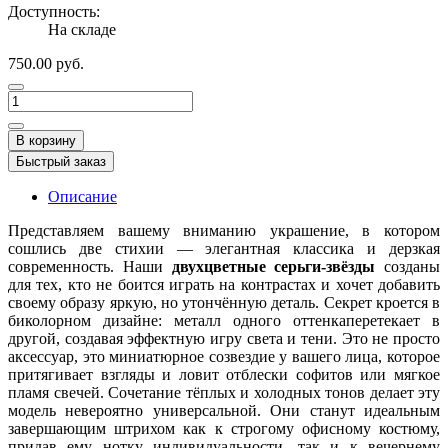
Доступность:
На складе
750.00 руб.
В корзину
Быстрый заказ
Описание
Представляем вашему вниманию украшение, в котором
сошлись две стихии — элегантная классика и дерзкая
современность. Наши
двухцветные серьги-звёзды
созданы
для тех, кто не боится играть на контрастах и хочет добавить
своему образу яркую, но утончённую деталь. Секрет кроется в
биколорном дизайне: металл одного оттенкаперетекает в
другой, создавая эффектную игру света и тени. Это не просто
аксессуар, это миниатюрное созвездие у вашего лица, которое
притягивает взгляды и ловит отблески софитов или мягкое
пламя свечей. Сочетание тёплых и холодных тонов делает эту
модель невероятно универсальной. Они станут идеальным
завершающим штрихом как к строгому офисному костюму,
придав ему нотку индивидуальности, так и к вечернему