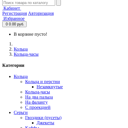
Кабинет
Регистрация
Авторизация
Избранное
0
0.00 руб.
В корзине пусто!
Кольца
Кольца-часы
Категории
Кольца
Кольца и перстни
Незамкнутые
Кольца-часы
На два пальца
На фалангу
С проекцией
Серьги
Гвоздики (пусеты)
Джекеты
Каффы