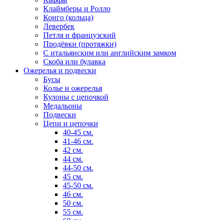
Клаймберы и Ролло
Конго (кольца)
Левербек
Петля и французский
Продёвки (протяжки)
С итальянским или английским замком
Скоба или булавка
Ожерелья и подвески
Бусы
Колье и ожерелья
Кулоны с цепочкой
Медальоны
Подвески
Цепи и цепочки
40-45 см.
41-46 см.
42 см.
44 см.
44-50 см.
45 см.
45-50 см.
46 см.
50 см.
55 см.