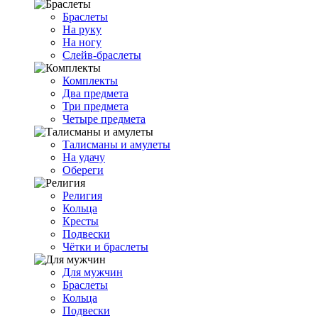
Браслеты
На руку
На ногу
Слейв-браслеты
Комплекты
Два предмета
Три предмета
Четыре предмета
Талисманы и амулеты
На удачу
Обереги
Религия
Кольца
Кресты
Подвески
Чётки и браслеты
Для мужчин
Браслеты
Кольца
Подвески