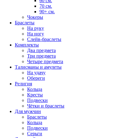
60 см.
70 см.
90+ см.
Чокеры
Браслеты
На руку
На ногу
Слейв-браслеты
Комплекты
Два предмета
Три предмета
Четыре предмета
Талисманы и амулеты
На удачу
Обереги
Религия
Кольца
Кресты
Подвески
Чётки и браслеты
Для мужчин
Браслеты
Кольца
Подвески
Серьги