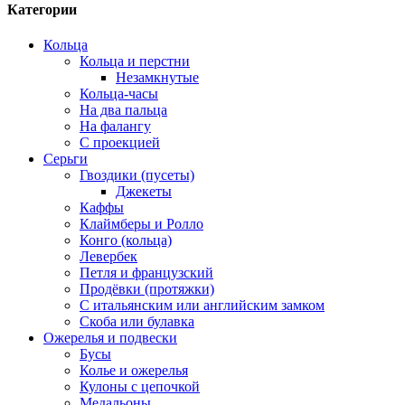
Категории
Кольца
Кольца и перстни
Незамкнутые
Кольца-часы
На два пальца
На фалангу
С проекцией
Серьги
Гвоздики (пусеты)
Джекеты
Каффы
Клаймберы и Ролло
Конго (кольца)
Левербек
Петля и французский
Продёвки (протяжки)
С итальянским или английским замком
Скоба или булавка
Ожерелья и подвески
Бусы
Колье и ожерелья
Кулоны с цепочкой
Медальоны