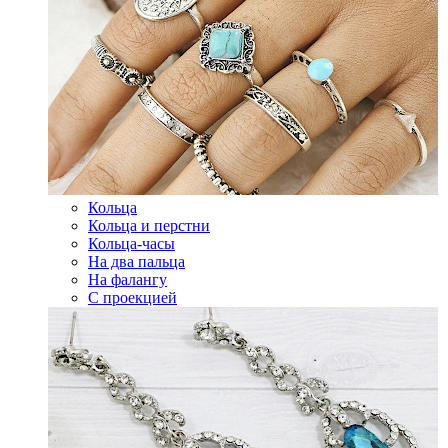
Кольца
Кольца и перстни
Кольца-часы
На два пальца
На фалангу
С проекцией