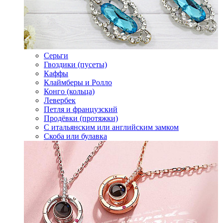
Серьги
Гвоздики (пусеты)
Каффы
Клаймберы и Ролло
Конго (кольца)
Левербек
Петля и французский
Продёвки (протяжки)
С итальянским или английским замком
Скоба или булавка