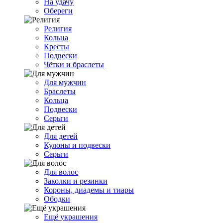
На удачу
Обереги
Религия
Кольца
Кресты
Подвески
Чётки и браслеты
Для мужчин
Браслеты
Кольца
Подвески
Серьги
Для детей
Кулоны и подвески
Серьги
Для волос
Заколки и резинки
Короны, диадемы и тиары
Ободки
Ещё украшения