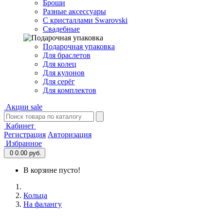
Броши
Разные аксессуары
С кристаллами Swarovski
Свадебные
Подарочная упаковка
Для браслетов
Для колец
Для кулонов
Для серёг
Для комплектов
Акции
sale
Кабинет
Регистрация
Авторизация
Избранное
0
0.00 руб.
В корзине пусто!
Кольца
На фалангу