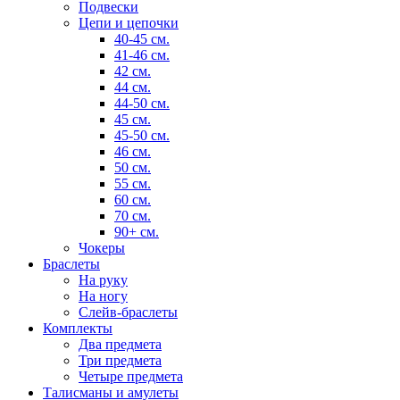
Подвески
Цепи и цепочки
40-45 см.
41-46 см.
42 см.
44 см.
44-50 см.
45 см.
45-50 см.
46 см.
50 см.
55 см.
60 см.
70 см.
90+ см.
Чокеры
Браслеты
На руку
На ногу
Слейв-браслеты
Комплекты
Два предмета
Три предмета
Четыре предмета
Талисманы и амулеты