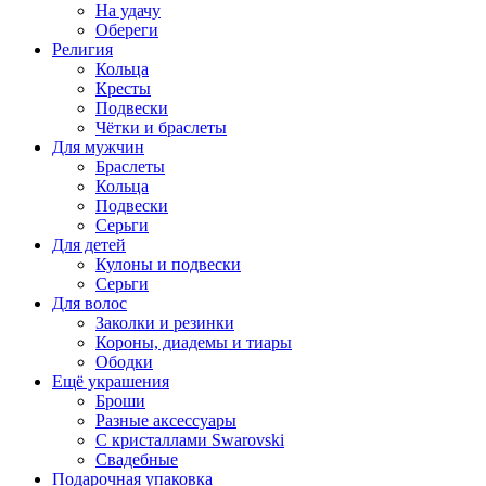
На удачу
Обереги
Религия
Кольца
Кресты
Подвески
Чётки и браслеты
Для мужчин
Браслеты
Кольца
Подвески
Серьги
Для детей
Кулоны и подвески
Серьги
Для волос
Заколки и резинки
Короны, диадемы и тиары
Ободки
Ещё украшения
Броши
Разные аксессуары
С кристаллами Swarovski
Свадебные
Подарочная упаковка