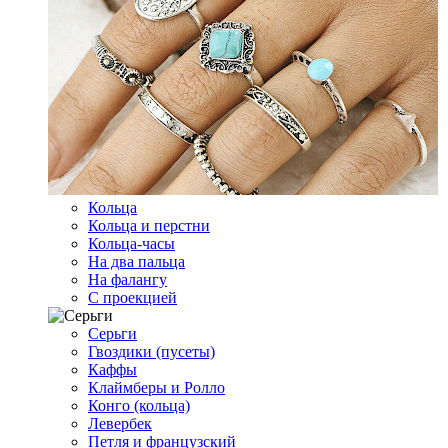
Кольца
Кольца и перстни
Кольца-часы
На два пальца
На фалангу
С проекцией
Серьги
Гвоздики (пусеты)
Каффы
Клаймберы и Ролло
Конго (кольца)
Левербек
Петля и французский