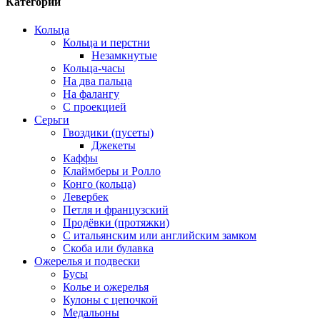
Категории
Кольца
Кольца и перстни
Незамкнутые
Кольца-часы
На два пальца
На фалангу
С проекцией
Серьги
Гвоздики (пусеты)
Джекеты
Каффы
Клаймберы и Ролло
Конго (кольца)
Левербек
Петля и французский
Продёвки (протяжки)
С итальянским или английским замком
Скоба или булавка
Ожерелья и подвески
Бусы
Колье и ожерелья
Кулоны с цепочкой
Медальоны