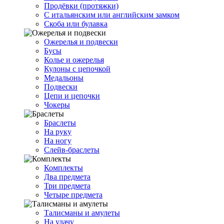
Продёвки (протяжки)
С итальянским или английским замком
Скоба или булавка
Ожерелья и подвески
Бусы
Колье и ожерелья
Кулоны с цепочкой
Медальоны
Подвески
Цепи и цепочки
Чокеры
Браслеты
На руку
На ногу
Слейв-браслеты
Комплекты
Два предмета
Три предмета
Четыре предмета
Талисманы и амулеты
На удачу