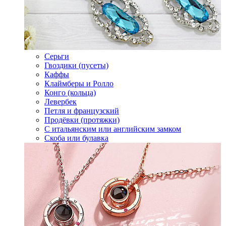
Серьги
Гвоздики (пусеты)
Каффы
Клаймберы и Ролло
Конго (кольца)
Левербек
Петля и французский
Продёвки (протяжки)
С итальянским или английским замком
Скоба или булавка