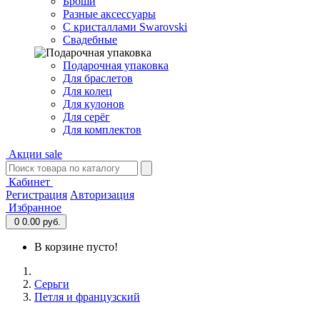
Броши
Разные аксессуары
С кристаллами Swarovski
Свадебные
Подарочная упаковка
Для браслетов
Для колец
Для кулонов
Для серёг
Для комплектов
Акции
sale
Кабинет
Регистрация
Авторизация
Избранное
0
0.00 руб.
В корзине пусто!
Серьги
Петля и французский