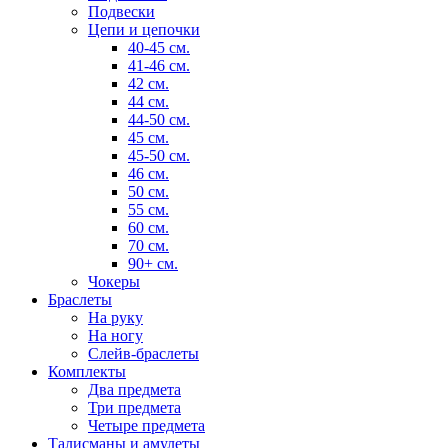
Подвески
Цепи и цепочки
40-45 см.
41-46 см.
42 см.
44 см.
44-50 см.
45 см.
45-50 см.
46 см.
50 см.
55 см.
60 см.
70 см.
90+ см.
Чокеры
Браслеты
На руку
На ногу
Слейв-браслеты
Комплекты
Два предмета
Три предмета
Четыре предмета
Талисманы и амулеты