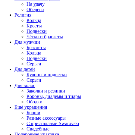
На удачу
Обереги
Религия
Кольца
Кресты
Подвески
Чётки и браслеты
Для мужчин
Браслеты
Кольца
Подвески
Серьги
Для детей
Кулоны и подвески
Серьги
Для волос
Заколки и резинки
Короны, диадемы и тиары
Ободки
Ещё украшения
Броши
Разные аксессуары
С кристаллами Swarovski
Свадебные
Подарочная упаковка