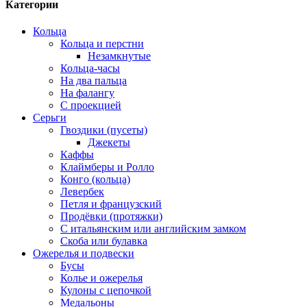
Категории
Кольца
Кольца и перстни
Незамкнутые
Кольца-часы
На два пальца
На фалангу
С проекцией
Серьги
Гвоздики (пусеты)
Джекеты
Каффы
Клаймберы и Ролло
Конго (кольца)
Левербек
Петля и французский
Продёвки (протяжки)
С итальянским или английским замком
Скоба или булавка
Ожерелья и подвески
Бусы
Колье и ожерелья
Кулоны с цепочкой
Медальоны