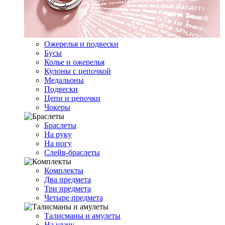
Ожерелья и подвески
Бусы
Колье и ожерелья
Кулоны с цепочкой
Медальоны
Подвески
Цепи и цепочки
Чокеры
Браслеты
На руку
На ногу
Слейв-браслеты
Комплекты
Два предмета
Три предмета
Четыре предмета
Талисманы и амулеты
На удачу