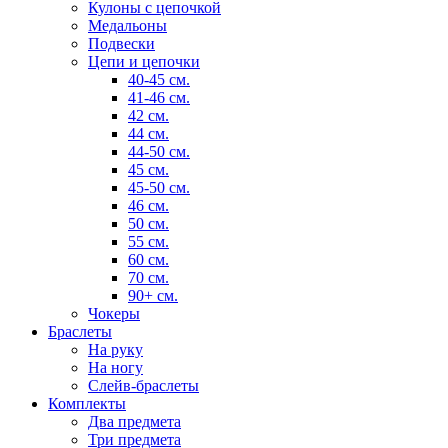
Кулоны с цепочкой
Медальоны
Подвески
Цепи и цепочки
40-45 см.
41-46 см.
42 см.
44 см.
44-50 см.
45 см.
45-50 см.
46 см.
50 см.
55 см.
60 см.
70 см.
90+ см.
Чокеры
Браслеты
На руку
На ногу
Слейв-браслеты
Комплекты
Два предмета
Три предмета