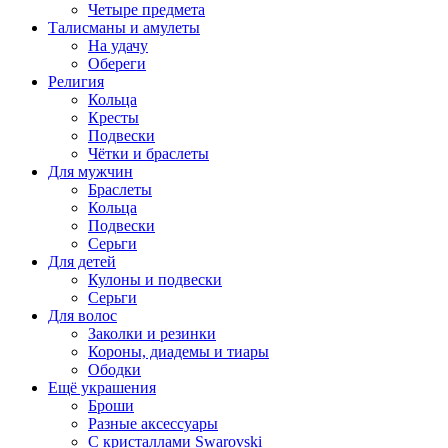
Четыре предмета
Талисманы и амулеты
На удачу
Обереги
Религия
Кольца
Кресты
Подвески
Чётки и браслеты
Для мужчин
Браслеты
Кольца
Подвески
Серьги
Для детей
Кулоны и подвески
Серьги
Для волос
Заколки и резинки
Короны, диадемы и тиары
Ободки
Ещё украшения
Броши
Разные аксессуары
С кристаллами Swarovski