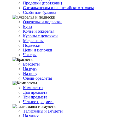
Продёвки (протяжки)
С итальянским или английским замком
Скоба или булавка
Ожерелья и подвески
Бусы
Колье и ожерелья
Кулоны с цепочкой
Медальоны
Подвески
Цепи и цепочки
Чокеры
Браслеты
На руку
На ногу
Слейв-браслеты
Комплекты
Два предмета
Три предмета
Четыре предмета
Талисманы и амулеты
На удачу