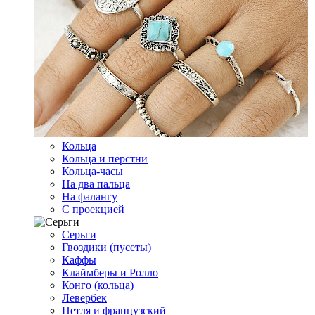
Кольца
Кольца и перстни
Кольца-часы
На два пальца
На фалангу
С проекцией
Серьги
Гвоздики (пусеты)
Каффы
Клаймберы и Ролло
Конго (кольца)
Левербек
Петля и французский