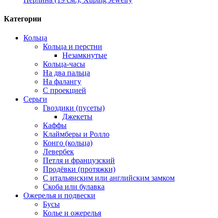
Категории
Кольца
Кольца и перстни
Незамкнутые
Кольца-часы
На два пальца
На фалангу
С проекцией
Серьги
Гвоздики (пусеты)
Джекеты
Каффы
Клаймберы и Ролло
Конго (кольца)
Левербек
Петля и французский
Продёвки (протяжки)
С итальянским или английским замком
Скоба или булавка
Ожерелья и подвески
Бусы
Колье и ожерелья