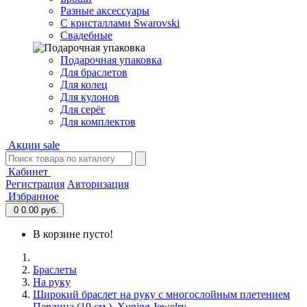
Разные аксессуары
С кристаллами Swarovski
Свадебные
Подарочная упаковка
Для браслетов
Для колец
Для кулонов
Для серёг
Для комплектов
Акции
sale
Кабинет
Регистрация
Авторизация
Избранное
0
0.00 руб.
В корзине пусто!
Браслеты
На руку
Широкий браслет на руку с многослойным плетением
Перлина (19 см.), Xuping Jewelry