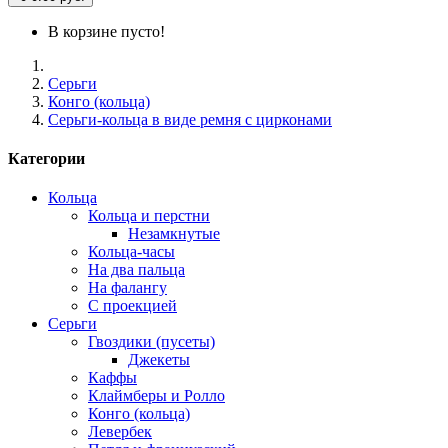
В корзине пусто!
Серьги
Конго (кольца)
Серьги-кольца в виде ремня с цирконами
Категории
Кольца
Кольца и перстни
Незамкнутые
Кольца-часы
На два пальца
На фалангу
С проекцией
Серьги
Гвоздики (пусеты)
Джекеты
Каффы
Клаймберы и Ролло
Конго (кольца)
Левербек