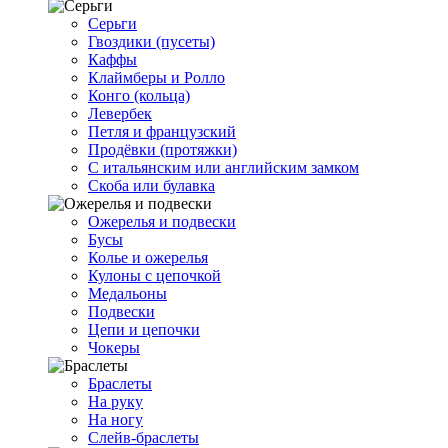
Серьги
Гвоздики (пусеты)
Каффы
Клаймберы и Ролло
Конго (кольца)
Левербек
Петля и французский
Продёвки (протяжки)
С итальянским или английским замком
Скоба или булавка
Ожерелья и подвески
Бусы
Колье и ожерелья
Кулоны с цепочкой
Медальоны
Подвески
Цепи и цепочки
Чокеры
Браслеты
На руку
На ногу
Слейв-браслеты