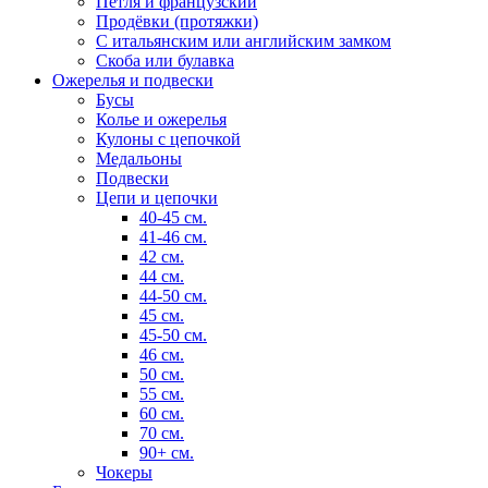
Петля и французский
Продёвки (протяжки)
С итальянским или английским замком
Скоба или булавка
Ожерелья и подвески
Бусы
Колье и ожерелья
Кулоны с цепочкой
Медальоны
Подвески
Цепи и цепочки
40-45 см.
41-46 см.
42 см.
44 см.
44-50 см.
45 см.
45-50 см.
46 см.
50 см.
55 см.
60 см.
70 см.
90+ см.
Чокеры