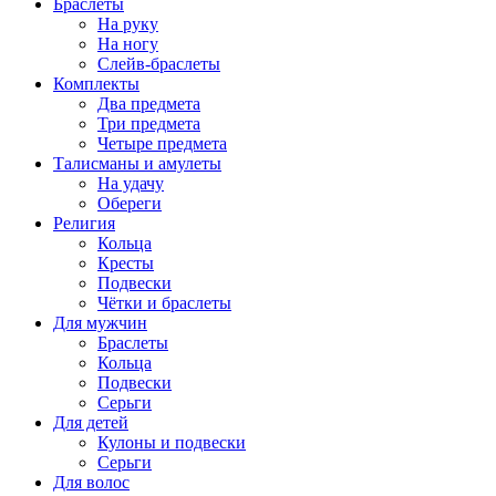
Браслеты
На руку
На ногу
Слейв-браслеты
Комплекты
Два предмета
Три предмета
Четыре предмета
Талисманы и амулеты
На удачу
Обереги
Религия
Кольца
Кресты
Подвески
Чётки и браслеты
Для мужчин
Браслеты
Кольца
Подвески
Серьги
Для детей
Кулоны и подвески
Серьги
Для волос